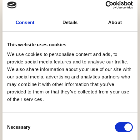
Virtuoso 2026
Consent
Details
About
Op 31 januari 2026 organiseert Duo Virtuoso
alweer de vijftiende editie van haar Traditioneel
Nieuwjaarsconcert in de Grote Kerk in Heusden.
This website uses cookies
Pianist Mark Brandwijk en organist Reinier Korver
We use cookies to personalise content and ads, to
gaan de muzikale samenwerking aan met
provide social media features and to analyse our traffic.
gerenommeerde fluitiste Marjolein de Wit, de
We also share information about your use of our site with
talentvolle harpist Joost Willemze en slagwerker
our social media, advertising and analytics partners who
Jaap Klootwijk. De musici spelen solistisch en
may combine it with other information that you’ve
gezamenlijk tijdens het concert. Rondom het
provided to them or that they’ve collected from your use
thema ‘Een wereld aan klank’ komt allerlei
of their services.
voortreffelijke muziek langs. Klassieke werken,
bekende melodieën en nieuwe arrangementen
staan op het programma. Zo spelen de musici
Consent
onder andere muziek van Piazolla, Mozart en
Necessary
Selection
Rutter. Het nieuwjaarsconcert is heerlijke avond uit
voor jong en oud, vol verrassingen. In de pauze