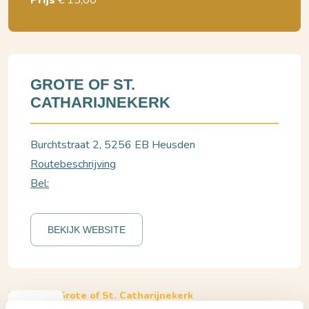
Prijs
€ 15,00
GROTE OF ST.
CATHARIJNEKERK
Burchtstraat 2, 5256 EB Heusden
Routebeschrijving
Bel:
BEKIJK WEBSITE
Heusden, Grote of St. Catharijnekerk
Traditioneel Nieuwjaarsconcert Duo