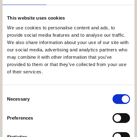
Vaderdag vier je samen op Het Witte Kasteel! Wil jij
jouw vader verrassen met een gezellig uitje? Neem
This website uses cookies
dan plaats op het terras of in het Koetshuis en kies
We use cookies to personalise content and ads, to
een speciaalbiertje dat bij je past, geserveerd met
provide social media features and to analyse our traffic.
een goed gevulde borrelplank om te delen. Een
We also share information about your use of our site with
ontspannen setting, midden in het groen, waar je
our social media, advertising and analytics partners who
rustig bijpraat en even de tijd neemt voor elkaar.
may combine it with other information that you’ve
Of je nu langskomt met je vader, gezin of vrienden,
provided to them or that they’ve collected from your use
het is een mooie gelegenheid om samen te
of their services.
genieten van een ongedwongen middag. Vanaf
15.00 uur is er zelfs muziek op het terras, dus een
perfecte setting om een gezellige vaderdag te
Consent
vieren! De Vaderdagactie bestaat uit één
Necessary
Selection
speciaalbiertje naar keuze inclusief borrelplank
voor €10,- per persoon. Dit arrangement is te
Preferences
reserveren vanaf 2 personen. Wil je erbij zijn? Meld
je aan via het formulier op de website. We
verwelkomen je graag op het landgoed!
Statistics