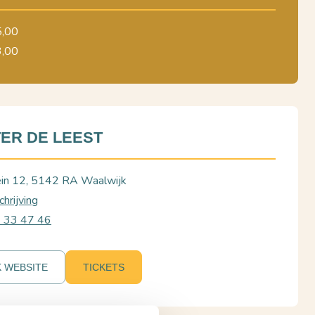
5,00
3,00
ER DE LEEST
ein 12, 5142 RA Waalwijk
hrijving
6 33 47 46
K WEBSITE
TICKETS