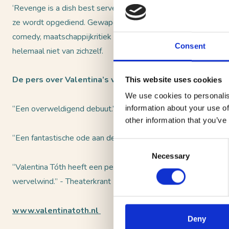
‘Revenge is a dish best served cold’, maar in Revue Revanch
ze wordt opgediend. Gewapend met de haar zo kenmerkende m
comedy, maatschappijkritiek en kleinkunst, laat Valentina gee
Consent
helemaal niet van zichzelf.
De pers over Valentina’s vorige voorstelling Wildbloei
This website uses cookies
We use cookies to personalis
“Een overweldigend debuut.” - NRC ★★★★★
information about your use of
other information that you’ve
“Een fantastische ode aan de hysterische vrouw.” - Trou
Consent
Necessary
Selection
“Valentina Tóth heeft een perfect debuutprogramma afgeleverd
wervelwind.” - Theaterkrant
www.valentinatoth.nl
Deny