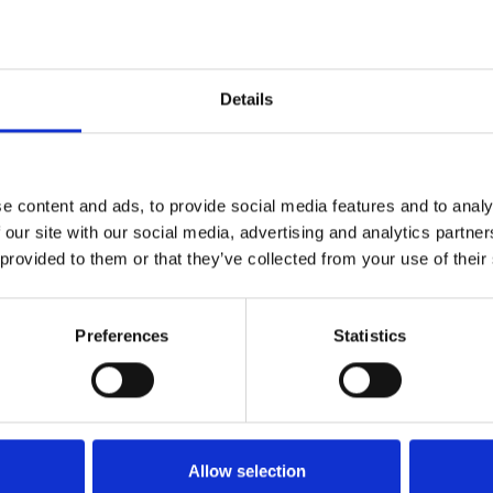
e wordt de soep net zo heet gegeten als
engeling van opera, theater, musical,
n spaan heel. Van niemand. En al
Details
e content and ads, to provide social media features and to analy
 our site with our social media, advertising and analytics partn
 provided to them or that they’ve collected from your use of their
w ★★★★★
Preferences
Statistics
, een frisse wind in kleinkunstland, een
Allow selection