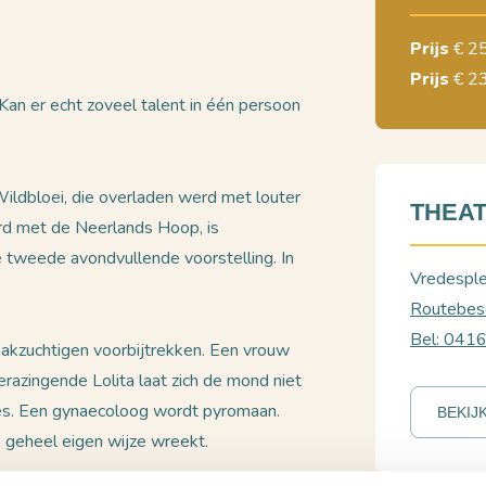
Prijs
€ 2
Prijs
€ 2
Kan er echt zoveel talent in één persoon
ildbloei, die overladen werd met louter
THEAT
erd met de Neerlands Hoop, is
 tweede avondvullende voorstelling. In
Vredespl
Routebesc
Bel: 041
raakzuchtigen voorbijtrekken. Een vrouw
razingende Lolita laat zich de mond niet
bres. Een gynaecoloog wordt pyromaan.
BEKIJ
op geheel eigen wijze wreekt.