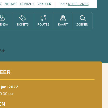
S
NIEUWS
CONTACT
ZAKELIJK
TAAL:
NEDERLANDS
ENDA
TICKETS
ROUTES
KAART
ZOEKEN
EER
4 juni 2027
0:00 uur
EN