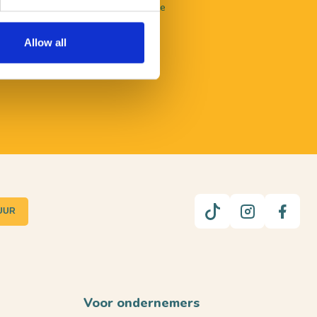
nlijk advies? Je kunt terecht bij onze
en.
Allow all
UUR
Voor ondernemers