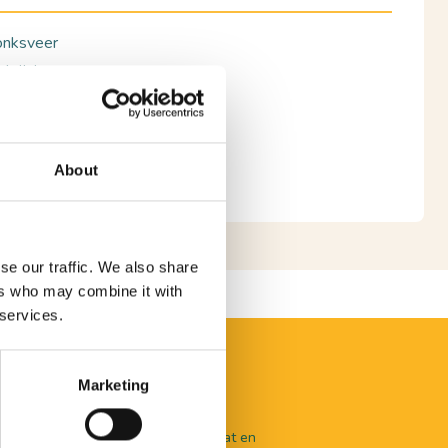
onksveer
hrijving
K WEBSITE
About
se our traffic. We also share
ers who may combine it with
 services.
Marketing
aal te beleven valt in De Langstraat en