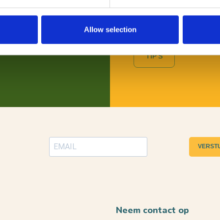
wil je daarover graag persoo
Toeristische Informatiepunt
Allow selection
TIP'S
VERST
Neem contact op