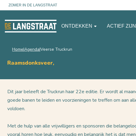
ZOMER IN DE LANGSTRAAT
ONTDEKKEN
ACTIEF ZIJ
Home
Agenda
Veerse Truckrun
Raamsdonksveer,
Veerse Truckrun
Dit jaar beleeft de Truckrun haar 22e editie. Er wordt al ma
goede banen te leiden en voorzieningen te treffen om aan all
voldoen.
Met de hulp van alle vrijwilligers en sponsoren die belangeloo
vooral horen hoe leuk, eenvoudig en belangrijk het is dat me