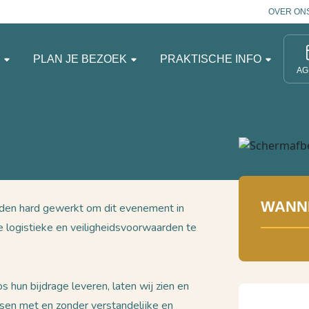
OVER ON
N
PLAN JE BEZOEK
PRAKTISCHE INFO
AG
WANN
anden hard gewerkt om dit evenement in
e logistieke en veiligheidsvoorwaarden te
s hun bijdrage leveren, laten wij zien en
nsen met en zonder verstandelijke en