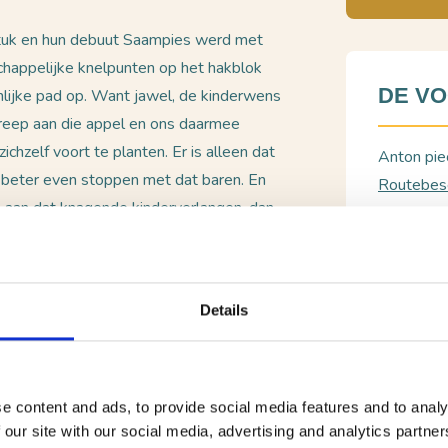
Stuk en hun debuut Saampies werd met
happelijke knelpunten op het hakblok
DE V
nlijke pad op. Want jawel, de kinderwens
ergreep aan die appel en ons daarmee
hzelf voort te planten. Er is alleen dat
Anton pie
e beter even stoppen met dat baren. En
Routebesc
 aan dat knagende kinderverlangen, dan
Bel: 041
er wordt, toch?
BEKIJ
lden die ze hebben gehad, hoe die hen
Details
 met humor en genadeloze eerlijkheid
rbij hun ouders uit hun godenrol, Maria
uiten. Al gaan ze sowieso aan die
e content and ads, to provide social media features and to analy
 our site with our social media, advertising and analytics partn