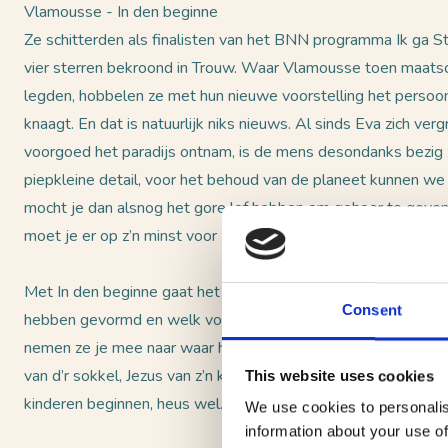
Vlamousse - In den beginne
Ze schitterden als finalisten van het BNN programma Ik ga 
vier sterren bekroond in Trouw. Waar Vlamousse toen maatsc
legden, hobbelen ze met hun nieuwe voorstelling het persoo
knaagt. En dat is natuurlijk niks nieuws. Al sinds Eva zich v
voorgoed het paradijs ontnam, is de mens desondanks bezig zic
piepkleine detail, voor het behoud van de planeet kunnen w
mocht je dan alsnog het gore lef hebben om gehoor te geven
moet je er op z’n minst voor zorgen dat je een perfecte moed
Met In den beginne gaat het duo aan de slag met de voorbee
Consent
hebben gevormd en welk voorbeeld zij willen zijn. Gewapend
nemen ze je mee naar waar het allemaal begon en trekken daa
van d’r sokkel, Jezus van z’n kruis en hun binnenwereld naar b
This website uses cookies
kinderen beginnen, heus wel…
We use cookies to personalis
information about your use of