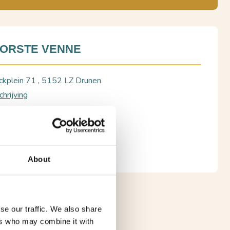
OORSTE VENNE
ckplein 71 , 5152 LZ Drunen
hrijving
6374478
K WEBSITE
About
se our traffic. We also share
ers who may combine it with