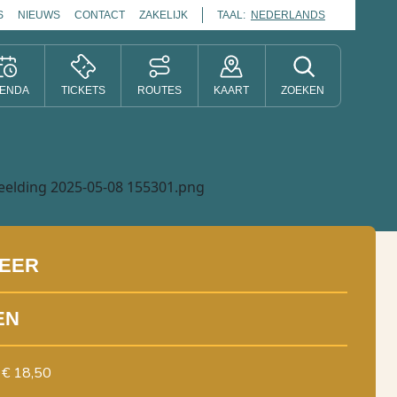
S
NIEUWS
CONTACT
ZAKELIJK
TAAL:
NEDERLANDS
ENDA
TICKETS
ROUTES
KAART
ZOEKEN
EER
EN
€ 18,50