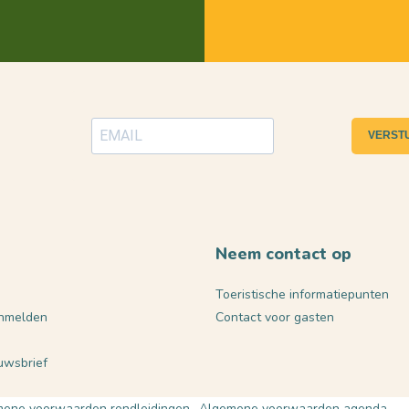
VERST
Neem contact op
Toeristische informatiepunten
nmelden
Contact voor gasten
euwsbrief
ene voorwaarden rondleidingen
Algemene voorwaarden agenda