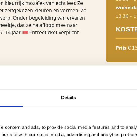
 kleurrijk mozaïek van echt leer. Ze
woensda
et zelfgekozen kleuren en vormen. Zo
13:30 - 1
werp. Onder begeleiding van ervaren
neeltje, dat ze na afloop mee naar
KOST
7–14 jaar 🎟 Entreeticket verplicht
Prijs
€ 1
SCHO
Details
Raadhuisp
Routebesc
Bel: 041
e content and ads, to provide social media features and to analy
 our site with our social media, advertising and analytics partn