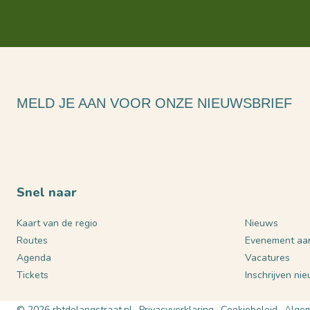
MELD JE AAN VOOR ONZE NIEUWSBRIEF
Snel naar
Kaart van de regio
Nieuws
Routes
Evenement aa
Agenda
Vacatures
Tickets
Inschrijven ni
© 2026 rbtdelangstraat.nl
Privacyverklaring
Cookiebeleid
Algem