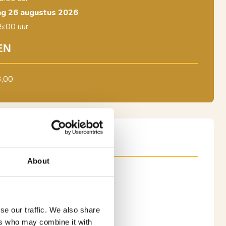
g 26 augustus 2026
5:00 uur
EN
3,00
ENENKWARTIER
About
lein 1, 5141 KG Waalwijk
hrijving
6332738
se our traffic. We also share
ers who may combine it with