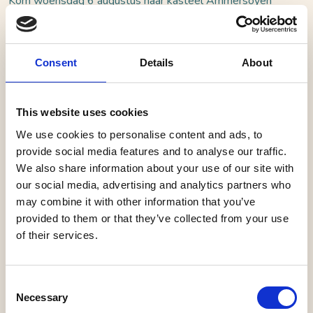
Kom woensdag 6 augustus naar kasteel Ammersoyen
en ontwerp en maak je eigen wapenschild! De kinderen
krijgen een korte tour door het kasteel langs
voorbeelden van familiewapens op oude schilderijen. Ze
Consent
Details
About
krijgen uitleg over wat een wapenschild is en de
symboliek erachter. Hierna gaan de kinderen een eigen
This website uses cookies
wapenschild ontwerpen en op een echt houten schild
We use cookies to personalise content and ads, to
maken (er wordt geen verf gebruikt). Welke kleuren
provide social media features and to analyse our traffic.
gebruik je en welke symbolen passen goed bij jouw
We also share information about your use of our site with
familienaam? Maak er helemaal je eigen kunstwerk van!
our social media, advertising and analytics partners who
Natuurlijk neem je na afloop je wapenschild mee naar
may combine it with other information that you’ve
huis. Goed om te weten: • Deze workshop is alleen
provided to them or that they’ve collected from your use
geschikt voor kinderen van 6 t\/m 12 jaar. • Het ticket is
of their services.
inclusief een bezoek aan het kasteel. Daarom kopen
ook ouders een e-ticket. • Voorafgaand of na afloop
Consent
van de workshop kunnen jullie het kasteel bezichtigen.
Necessary
Selection