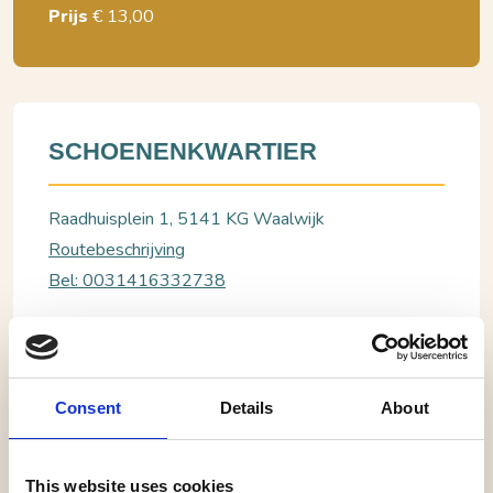
Prijs
€ 13,00
SCHOENENKWARTIER
Raadhuisplein 1, 5141 KG Waalwijk
Routebeschrijving
Bel: 0031416332738
BEKIJK WEBSITE
Consent
Details
About
Waalwijk, Schoenenkwartier
Workshop Mini-Sneaker maken (7–14 jaar)
This website uses cookies