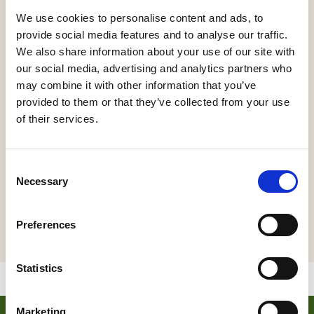
We use cookies to personalise content and ads, to
In het Schoenenkwartier in Waalwijk ontwerpen
provide social media features and to analyse our traffic.
kinderen hun eigen mini-sneaker van echt leer. Met
We also share information about your use of our site with
verschillende kleuren, een zelfgemaakt logo en
our social media, advertising and analytics partners who
persoonlijke details ontstaat een uniek ontwerp.
may combine it with other information that you’ve
Onder begeleiding van ervaren vrijwilligers werken
provided to them or that they’ve collected from your use
ze stap voor stap aan hun sneaker, die ze na afloop
of their services.
mee naar huis nemen. Een creatieve workshop
waarin kinderen spelenderwijs kennismaken met
Consent
ontwerp en vakmanschap. 📍 Schoenenkwartier,
Necessary
Selection
Waalwijk 👧 Leeftijd: 7–14 jaar 🎟 Entreeticket voor
het museum verplicht (inclusief speurtocht) 🥤
Inclusief ranja ⚠ Vol = vol
Preferences
Statistics
Marketing