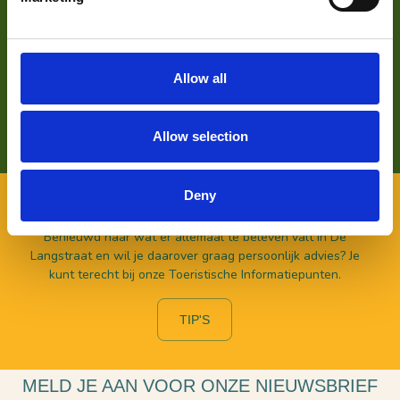
VOOR ONDERNEMERS
Zoek je meer informatie over het bedrijf achter Bezoek De
Langstraat? Klik op de button en kom alles te weten over
ons wat wij doen.
Allow all
LEES HIER MEER OVER
Allow selection
Deny
VOOR BEZOEKERS
Benieuwd naar wat er allemaal te beleven valt in De
Langstraat en wil je daarover graag persoonlijk advies? Je
kunt terecht bij onze Toeristische Informatiepunten.
TIP'S
MELD JE AAN VOOR ONZE NIEUWSBRIEF