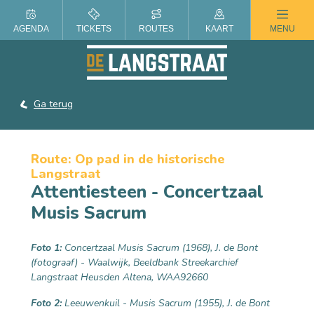
ZOMER IN DE LANGSTRAAT
AGENDA
TICKETS
ROUTES
KAART
MENU
Ga terug
Route: Op pad in de historische
Langstraat
Attentiesteen - Concertzaal
Musis Sacrum
Foto 1:
Concertzaal Musis Sacrum (1968), J. de Bont
(fotograaf) - Waalwijk, Beeldbank Streekarchief
Langstraat Heusden Altena, WAA92660
Foto 2:
Leeuwenkuil - Musis Sacrum (1955), J. de Bont