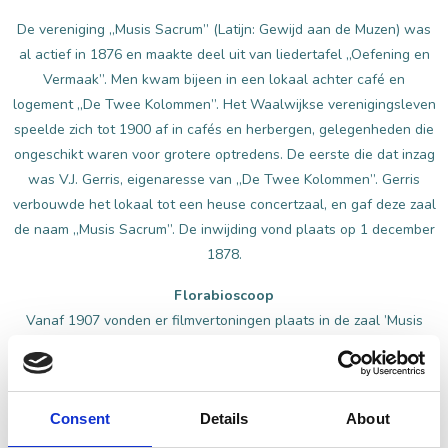
De vereniging „Musis Sacrum” (Latijn: Gewijd aan de Muzen) was
al actief in 1876 en maakte deel uit van liedertafel „Oefening en
Vermaak”. Men kwam bijeen in een lokaal achter café en
logement „De Twee Kolommen”. Het Waalwijkse verenigingsleven
speelde zich tot 1900 af in cafés en herbergen, gelegenheden die
ongeschikt waren voor grotere optredens. De eerste die dat inzag
was V.J. Gerris, eigenaresse van „De Twee Kolommen”. Gerris
verbouwde het lokaal tot een heuse concertzaal, en gaf deze zaal
de naam „Musis Sacrum”. De inwijding vond plaats op 1 december
1878.
Florabioscoop
Vanaf 1907 vonden er filmvertoningen plaats in de zaal ’Musis
Sacrum’. Helaas brandde de zaal volledig af. Antoon Gerris
Simons bouwde de muziekzaal weer op. De nieuwe toneel-,
concert- en filmzaal werd op 15 oktober 1911 geopend. Tot 1928
Consent
Details
About
was hier de ’Florabioscoop’ gevestigd, met als eerste film ’De
scheepsramp der Titanic’. De bioscoop betrok haar films bij de