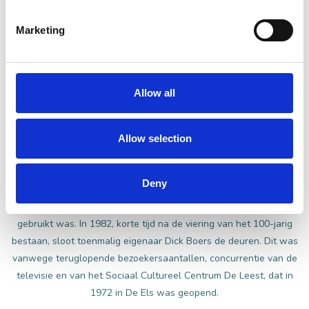
Mattenkloppers
Marketing
In 1938 besloten een achttal vrienden een tennisclub op te
richten. Aangezien de meesten nog nooit een tennisracket vast
hadden gehad en een dergelijk hulpmiddel wel enige
overeenkomst vertoonde met een mattenklopper, werd het besluit
Allow all
genomen deze club met de naam ’De Mattenkloppers’ te sieren.
Tijdens de Tweede Wereldoorlog waren militairen
ingekwartierd in de kleuterschool. In 1945 kwamen de kinderen
Allow selection
van de kleuterschool met de zusters van J.M.J. bijeen op de
tennisbaan achter ’De Twee Kolommen’, en dankten de heer en
Deny
mevrouw Boers omdat de kleuters een tijd lang waren
ondergebracht in de bioscoop Musis Sacrum dat als noodlokaal
gebruikt was. In 1982, korte tijd na de viering van het 100-jarig
bestaan, sloot toenmalig eigenaar Dick Boers de deuren. Dit was
vanwege teruglopende bezoekersaantallen, concurrentie van de
televisie en van het Sociaal Cultureel Centrum De Leest, dat in
1972 in De Els was geopend.