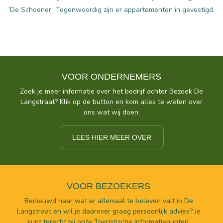
’De Schoener’. Tegenwoordig zijn er appartementen in gevestigd.
VOOR ONDERNEMERS
Zoek je meer informatie over het bedrijf achter Bezoek De
Langstraat? Klik op de button en kom alles te weten over
ons wat wij doen.
LEES HIER MEER OVER
VOOR BEZOEKERS
Benieuwd naar wat er allemaal te beleven valt in De
Langstraat en wil je daarover graag persoonlijk advies? Je
kunt terecht bij onze Toeristische Informatiepunten.