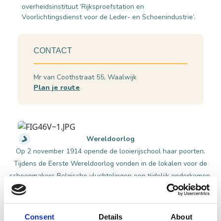
overheidsinstituut ’Rijksproefstation en
Voorlichtingsdienst voor de Leder- en Schoenindustrie’.
CONTACT
Mr van Coothstraat 55, Waalwijk
Plan je route
Wereldoorlog
Op 2 november 1914 opende de looierijschool haar poorten.
Tijdens de Eerste Wereldoorlog vonden in de lokalen voor de
schoenmakers Belgische vluchtelingen een tijdelijk onderkomen.
Enkele lokalen in de school stonden leeg omdat men op machines
moest wachten in verband met de oorlog. Dit had tot gevolg dat
de schoenmakersschool pas in september 1915 geopend werd.
Consent
Details
About