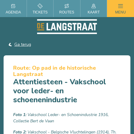
ZOMER IN DE LANGSTRAAT
AGENDA
TICKETS
ROUTES
KAART
MENU
Ga terug
Route: Op pad in de historische
Langstraat
Attentiesteen - Vakschool
voor leder- en
schoenenindustrie
Foto 1:
Vakschool Leder- en Schoenindustrie 1916,
Collectie Bert de Vaan
Foto 2:
Vakschool - Belgische Vluchtelingen (1914), Th.