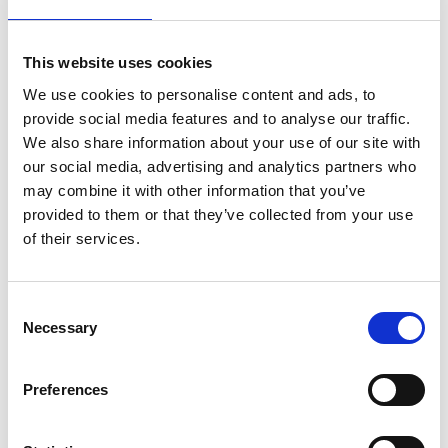
De leerlingen konden kiezen uit drie opleidingen: leerlooien,
machinaal en handmatig schoenmaken. De oorlog had sowieso
grote invloed op het aantal leerlingen in de beginjaren, omdat
This website uses cookies
vele patroon-zoons en arbeiders gemobiliseerd waren. De
We use cookies to personalise content and ads, to
vakschool leverde een belangrijke bijdrage aan het opleiden van
provide social media features and to analyse our traffic.
toekomstige leiders in de leder- en schoenindustrie.
We also share information about your use of our site with
our social media, advertising and analytics partners who
In 1940 kreeg de school de naam ’Rijksvakschool voor de Leder-
may combine it with other information that you’ve
en Schoenindustrie’ en via de Middelbare Nijverheidsschool in
provided to them or that they’ve collected from your use
1948 werd het uiteindelijk in 1968 een school voor middelbaar
of their services.
beroepsonderwijs ’Middelbare Vakschool voor de Leder- en
Schoenindustrie’.
Consent
Vanaf het einde van de jaren ’60 probeerde het bestuur, vaak in
Necessary
Selection
samenwerking met het bedrijfsleven, nog propaganda te voeren
voor de school. Dit leidde echter niet tot een verantwoord
Preferences
leerlingenaantal. De avondschool werd stopgezet per 1 oktober
1971 en het ministerie van Onderwijs en Wetenschappen verbood
de school voor het schooljaar 1972/1973 nog eerste klassen te