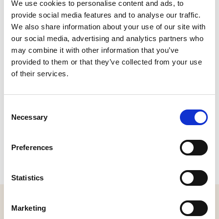
personen, heeft moderne voorzieningen en biedt een
We use cookies to personalise content and ads, to
persoonlijke ervaring in een authentieke setting. Perfect
provide social media features and to analyse our traffic.
voor wie wil ontspannen of de regio op de fiets wil
We also share information about your use of our site with
verkennen.
our social media, advertising and analytics partners who
Interesse naar meer leuke bed & breakfasts op De
may combine it with other information that you’ve
Langstraat? Klik dan
hier
!
provided to them or that they’ve collected from your use
of their services.
CONTACT
Consent
Necessary
Lange Broekstraat 6, 4944 XJ Raamsdonk
Selection
Bel:
+31 (0) 6 224 86 346
|
Stuur een e-mail
Plan je route
Preferences
Bekijk website
Statistics
MELD JE AAN VOOR ONZE NIEUWSBRIEF
Marketing