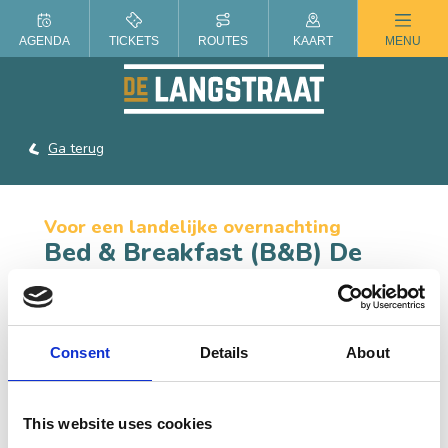
ZOMER IN DE LANGSTRAAT
AGENDA
TICKETS
ROUTES
KAART
MENU
Ga terug
Voor een landelijke overnachting
Bed & Breakfast (B&B) De
Wiel
Bed & Breakfast (B&B) De Wiel is landelijk gelegen,
dicht bij De Loonse en Drunense Duinen het
Consent
Details
About
vestingstadje Heusden en ’s-Hertogenbosch.
This website uses cookies
CONTACT