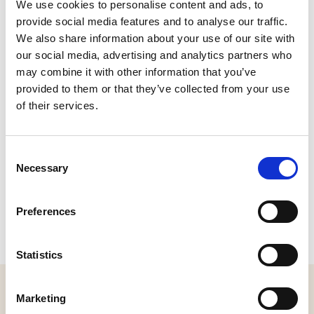
We use cookies to personalise content and ads, to
provide social media features and to analyse our traffic.
Nieuwkuijksestraat 76, 5253 AJ Nieuwkuijk
We also share information about your use of our site with
Bel:
06-13756721
|
Stuur een e-mail
our social media, advertising and analytics partners who
Plan je route
may combine it with other information that you’ve
provided to them or that they’ve collected from your use
of their services.
Consent
Necessary
Selection
Preferences
Statistics
MELD JE AAN VOOR ONZE NIEUWSBRIEF
Marketing