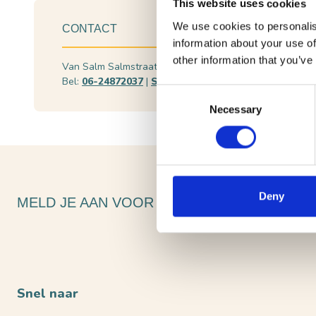
This website uses cookies
We use cookies to personalis
CONTACT
information about your use of
other information that you’ve
Van Salm Salmstraat 61, 5175 CE Loon op Zand
Pl
Bel:
06-24872037
|
Stuur een e-mail
Be
Consent
Necessary
Selection
Deny
MELD JE AAN VOOR ONZE NIEUWSBRIEF
Snel naar