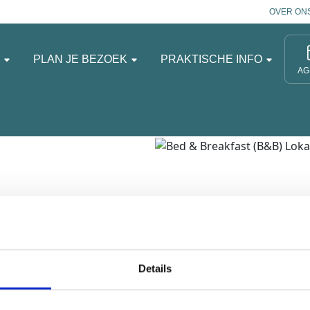
OVER ON
N
PLAN JE BEZOEK
PRAKTISCHE INFO
AG
l63
ast (B&B), gevestigd in
on op Zand.
Details
ind je in
dit
blog.