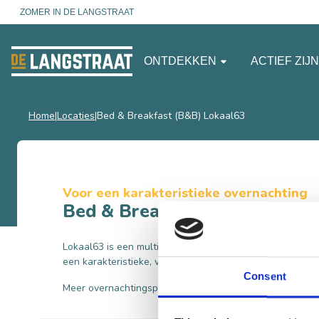
ZOMER IN DE LANGSTRAAT
ONTDEKKEN
ACTIEF ZIJ
Home
Locaties
Bed & Breakfast (B&B) Lokaal63
Voor een karakteristieke overnachting
Bed & Breakfast (B&B) Lokaa
Lokaal63 is een multifunctionele ruimte en Bed & Breakf
een karakteristieke, voormalige brandweerkazerne in Lo
Consent
Meer overnachtingsplekken in de buurt van de Efteling v