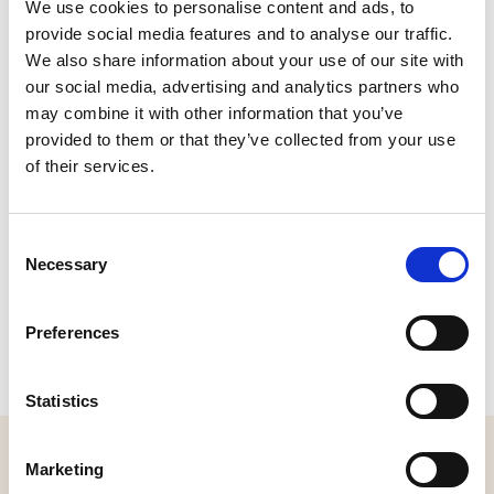
We use cookies to personalise content and ads, to
Pelsestraat 17, 5256 AT Heusden
provide social media features and to analyse our traffic.
Bel:
0416-662100
|
Stuur een e-mail
We also share information about your use of our site with
Plan je route
our social media, advertising and analytics partners who
may combine it with other information that you’ve
provided to them or that they’ve collected from your use
of their services.
Consent
Necessary
Selection
Preferences
Statistics
MELD JE AAN VOOR ONZE NIEUWSBRIEF
Marketing