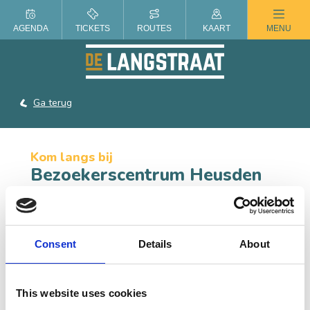
ZOMER IN DE LANGSTRAAT
AGENDA
TICKETS
ROUTES
KAART
MENU
Ga terug
Kom langs bij
Bezoekerscentrum Heusden
Toeristisch Informatiepunt Heusden bevindt zich in het
voormalige stadhuis van de vestingstad. Het gebouw is
nu in gebruik als Bezoekerscentrum.
Consent
Details
About
CONTACT
This website uses cookies