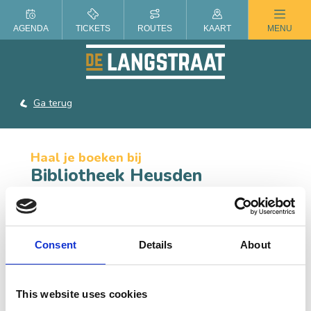
ZOMER IN DE LANGSTRAAT
AGENDA
TICKETS
ROUTES
KAART
MENU
Ga terug
Haal je boeken bij
Bibliotheek Heusden
Bibliotheek Heusden, met vestigingen in Drunen,
Heusden en Vlijmen, biedt een wereld vol informatie.
Consent
Details
About
CONTACT
This website uses cookies
Kasteellaan 36, 5256 GV Oudheusden