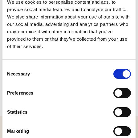
We use cookies to personalise content and ads, to
Bel:
0416-662055
|
Stuur een e-mail
provide social media features and to analyse our traffic.
Plan je route
We also share information about your use of our site with
Bekijk website
our social media, advertising and analytics partners who
may combine it with other information that you’ve
provided to them or that they’ve collected from your use
of their services.
Consent
Necessary
Selection
Preferences
Statistics
MELD JE AAN VOOR ONZE NIEUWSBRIEF
Marketing