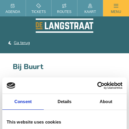
ZOMER IN DE LANGSTRAAT
AGENDA
TICKETS
ROUTES
KAART
MENU
Ga terug
Bij Buurt
Lunchroom om gezellig 'BIJ te BUURTen' in
Raamsdonksveer.
Consent
Details
About
CONTACT
This website uses cookies
Heereplein 15, 4944 DD Raamsdonksveer
Plan je route