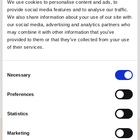
We use cookies to personalise content and ads, to
provide social media features and to analyse our traffic.
Wilhelminaplein, Geertruidenberg
We also share information about your use of our site with
Plan je route
our social media, advertising and analytics partners who
may combine it with other information that you’ve
provided to them or that they’ve collected from your use
of their services.
Consent
Necessary
Selection
Preferences
Statistics
MELD JE AAN VOOR ONZE NIEUWSBRIEF
Marketing