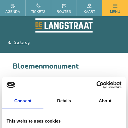
ZOMER IN DE LANGSTRAAT
AGENDA
TICKETS
ROUTES
KAART
MENU
Ga terug
Bloemenmonument
Voor het 12½-jarig ambtsjubileum van burgemeester
Bianchi schreef het huldigingscomité in 1936 een
ontwerpwedstrijd uit voor een bloemenmonument. De
jonge Jan Hubertus, toen pas 16 jaar oud, won de
Consent
Details
About
wedstrijd met zijn bijzondere ontwerp.
This website uses cookies
CONTACT