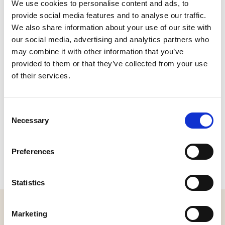
We use cookies to personalise content and ads, to
Honderdbunderweg 25, 5251 KR Vlijmen
provide social media features and to analyse our traffic.
Bel:
06-57416319
|
Stuur een e-mail
We also share information about your use of our site with
Plan je route
our social media, advertising and analytics partners who
Bekijk website
may combine it with other information that you’ve
provided to them or that they’ve collected from your use
of their services.
Consent
Necessary
Selection
Preferences
Statistics
MELD JE AAN VOOR ONZE NIEUWSBRIEF
Marketing