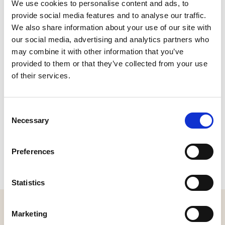
Lees het hele verhaal hier
We use cookies to personalise content and ads, to
provide social media features and to analyse our traffic.
We also share information about your use of our site with
CONTACT
our social media, advertising and analytics partners who
may combine it with other information that you’ve
Benedenkerkstraat 70, Waspik
provided to them or that they’ve collected from your use
Plan je route
of their services.
Consent
Necessary
Selection
Preferences
Statistics
MELD JE AAN VOOR ONZE NIEUWSBRIEF
Marketing