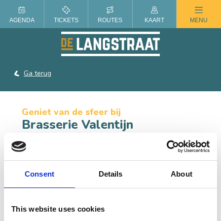
ZOMER IN DE LANGSTRAAT
AGENDA
TICKETS
ROUTES
KAART
MENU
Ga terug
Geniet van de sfeer bij
Brasserie Valentijn
Gasten hemels laten genieten in de sfeer van het
buitenleven, met goede wijnen, lekkere bieren, eerlijk
eten en gezelligheid. Het doel van Brasserie Valentijn is
Consent
Details
About
om voor Tilburg, Berkel-Enschot en Udenhout een
belangrijke schakel te zijn en om de bewoners van alle
kernen met elkaar te verbinden.
This website uses cookies