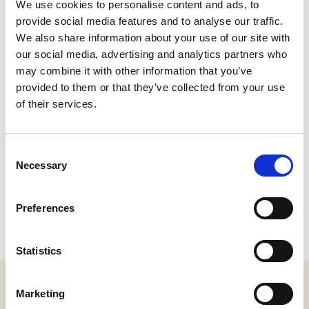
We use cookies to personalise content and ads, to
CONTACT
provide social media features and to analyse our traffic.
We also share information about your use of our site with
our social media, advertising and analytics partners who
Molenhoefstraat 44, 5071 RM Udenhout
Bel:
013-5336230
|
Stuur een e-mail
may combine it with other information that you’ve
Plan je route
provided to them or that they’ve collected from your use
Bekijk website
of their services.
Consent
Necessary
Selection
Preferences
Statistics
MELD JE AAN VOOR ONZE NIEUWSBRIEF
Marketing