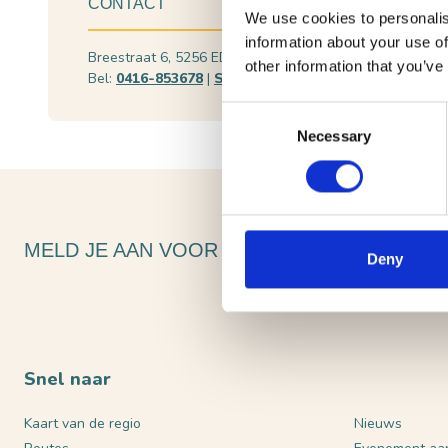
CONTACT
We use cookies to personalis
information about your use of
Breestraat 6, 5256 ED Heusden
Plan je ro
other information that you’ve
Bel:
0416-853678
|
Stuur een e-mail
Bekijk web
Consent
Necessary
Selection
MELD JE AAN VOOR ONZE NIEUWSBRIEF
Deny
Snel naar
Kaart van de regio
Nieuws