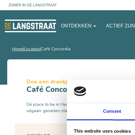
ZOMER IN DE LANGSTRAAT
ONTDEKKEN
ACTIEF ZIJ
Home
Locaties
Café Concordia
Doe een drankje bij
Café Concordia
Dé place to be in Heusden. Van een potje biljarten tot e
uitgaan: genieten staat voorop!
Consent
This website uses cookies