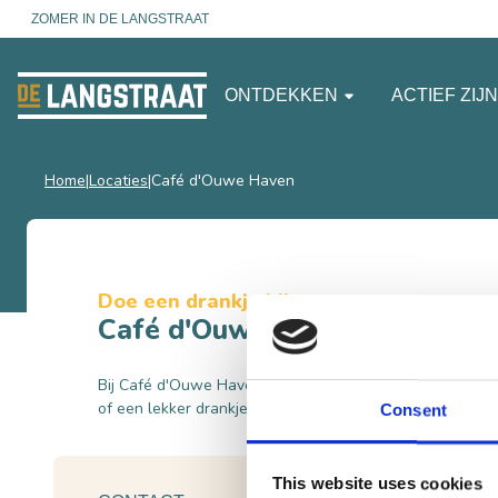
ZOMER IN DE LANGSTRAAT
ONTDEKKEN
ACTIEF ZIJ
Home
Locaties
Café d'Ouwe Haven
Doe een drankje bij
Café d'Ouwe Haven
Bij Café d'Ouwe Haven zit je helemaal goed als je wilt da
of een lekker drankje aan de bar wilt drinken.
Consent
This website uses cookies