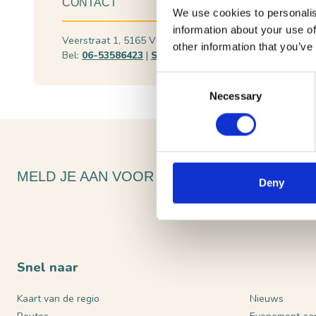
CONTACT
We use cookies to personalis
information about your use of
Veerstraat 1, 5165 VG Waspik
Plan je ro
other information that you’ve
Bel:
06-53586423
|
Stuur een e-mail
Bekijk web
Consent
Necessary
Selection
MELD JE AAN VOOR ONZE NIEUWSBRIEF
Deny
Snel naar
Kaart van de regio
Nieuws