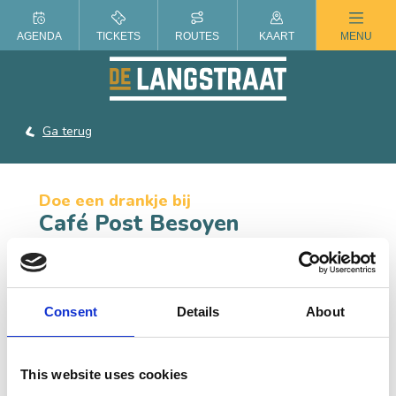
ZOMER IN DE LANGSTRAAT
AGENDA
TICKETS
ROUTES
KAART
MENU
Ga terug
Doe een drankje bij
Café Post Besoyen
Bij Post Besoyen geniet je van een goedgetapt glas bier,
goed gesprek en een lekker muziekje op de
achtergrond.
Consent
Details
About
CONTACT
This website uses cookies