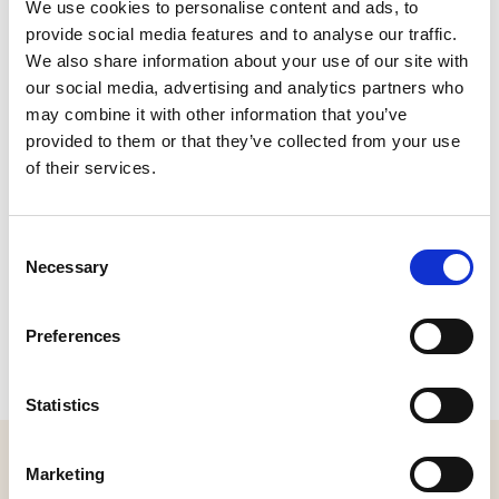
We use cookies to personalise content and ads, to
Grotestraat 31, 5141 JM Waalwijk
provide social media features and to analyse our traffic.
Bel:
0416-340883
We also share information about your use of our site with
Plan je route
our social media, advertising and analytics partners who
may combine it with other information that you’ve
provided to them or that they’ve collected from your use
of their services.
Consent
Necessary
Selection
Preferences
Statistics
MELD JE AAN VOOR ONZE NIEUWSBRIEF
Marketing