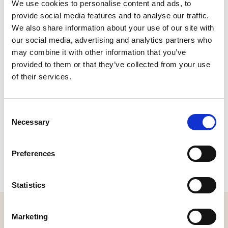
We use cookies to personalise content and ads, to
Engstraat 8, 5256 BD Heusden
provide social media features and to analyse our traffic.
Bel:
0416-663054
|
Stuur een e-mail
We also share information about your use of our site with
Plan je route
our social media, advertising and analytics partners who
may combine it with other information that you’ve
provided to them or that they’ve collected from your use
of their services.
Consent
Necessary
Selection
Preferences
Statistics
MELD JE AAN VOOR ONZE NIEUWSBRIEF
Marketing