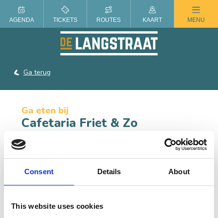
ZOMER IN DE LANGSTRAAT
AGENDA
TICKETS
ROUTES
KAART
MENU
Ga terug
Ga eten bij
Cafetaria Friet & Zo
Cafetaria Friet & Zo, gelegen in de Engstraat in
Heusden, bakt dagelijks verse friet en heeft een ruime
keuze uit ander lekkers.
Consent
Details
About
CONTACT
This website uses cookies