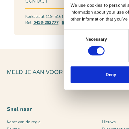
CONTACT
We use cookies to personalis
information about your use of
Kerkstraat 119, 5161 EC Sprang-Capelle
Plan je 
other information that you’ve
Bel:
0416-283777
|
Stuur een e-mail
Bekijk w
Consent
Necessary
Selection
MELD JE AAN VOOR ONZE NIEUWSBRIEF
Deny
Snel naar
Kaart van de regio
Nieuws