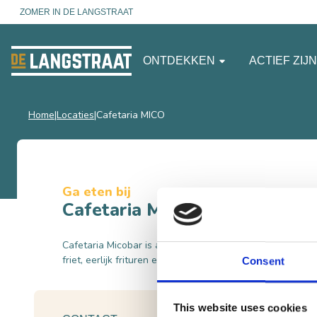
ZOMER IN DE LANGSTRAAT
ONTDEKKEN
ACTIEF ZIJ
Home
Locaties
Cafetaria MICO
Ga eten bij
Cafetaria MICO
Cafetaria Micobar is al 45 jaar gevestigd in Sprang-Cape
friet, eerlijk frituren en huisgemaakte snacks en sauzen.
Consent
This website uses cookies