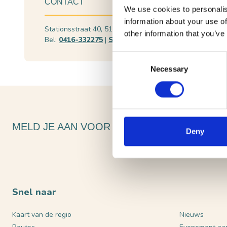
CONTACT
We use cookies to personalis
information about your use of
Stationsstraat 40, 5141 GE Waalwijk
Plan je ro
other information that you’ve
Bel:
0416-332275
|
Stuur een e-mail
Bekijk web
Consent
Necessary
Selection
MELD JE AAN VOOR ONZE NIEUWSBRIEF
Deny
Snel naar
Kaart van de regio
Nieuws