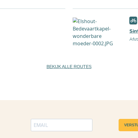
Sin
Afst
BEKIJK ALLE ROUTES
VERST