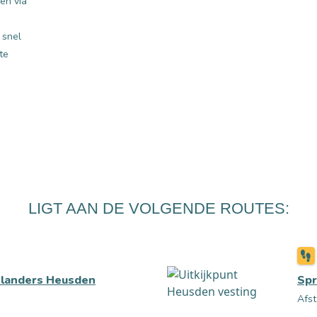
en via
 snel
te
LIGT AAN DE VOLGENDE ROUTES:
hlanders Heusden
Sp
Afst