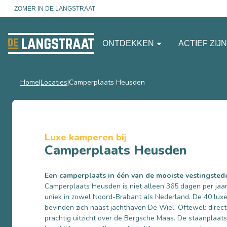
ZOMER IN DE LANGSTRAAT
ONTDEKKEN
ACTIEF ZIJ
Home
Locaties
Camperplaats Heusden
Luxe kamperen bij
Camperplaats Heusden
Een camperplaats in één van de mooiste vestingste
Camperplaats Heusden is niet alleen 365 dagen per jaa
uniek in zowel Noord-Brabant als Nederland. De 40 lux
bevinden zich naast jachthaven De Wiel. Oftewel: direc
prachtig uitzicht over de Bergsche Maas. De staanplaats