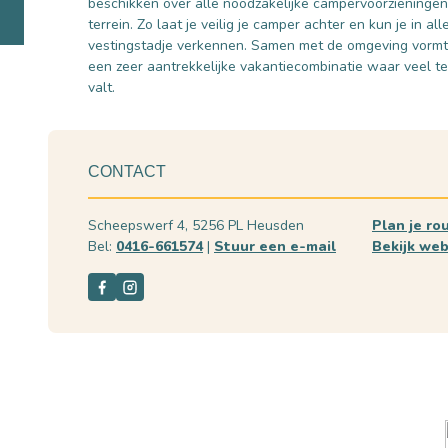
beschikken over alle noodzakelijke campervoorzieningen
terrein. Zo laat je veilig je camper achter en kun je in a
vestingstadje verkennen. Samen met de omgeving vorm
een zeer aantrekkelijke vakantiecombinatie waar veel te
valt.
CONTACT
Scheepswerf 4, 5256 PL Heusden
Plan je ro
Bel:
0416-661574
|
Stuur een e-mail
Bekijk web