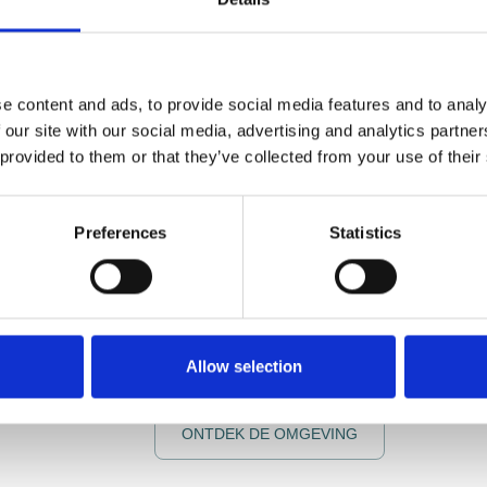
Verken de omgeving
e content and ads, to provide social media features and to analy
Wil je tijdens je verblijf op camperplaats Heu
 our site with our social media, advertising and analytics partn
dan zeker een bezoek aan Nationaal Park De L
 provided to them or that they’ve collected from your use of their
Voor gezinnen is de nabijgelegen Efteling een 
kunnen zich hier dagenlang vermaken, van spa
Preferences
Statistics
attracties in sprookjesachtige themawerelden.
Ook in Heusden zelf is het heerlijk fietsen en w
historische vestingwerken, geniet van het weids
door smalle steegjes en bewonder de prachtige g
Allow selection
camperplaats heet restaurant
Boei35
je van ha
ONTDEK DE OMGEVING