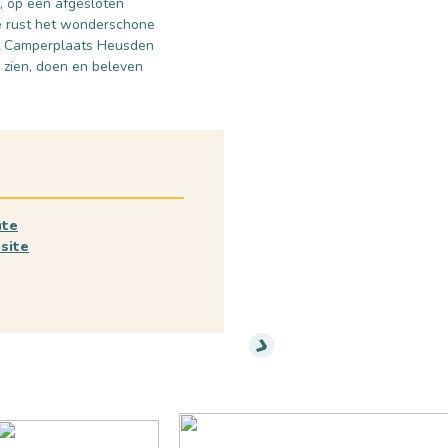
, op een afgesloten
lle rust het wonderschone
t Camperplaats Heusden
 zien, doen en beleven
ute
site