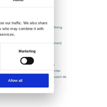
se our traffic. We also share
sden de omgeving verder verkennen? Breng
ers who may combine it with
oonse en Drunense Duinen.
 services.
waar paradijs. Kinderen (én volwassenen)
nnende achtbanen tot betoverende
Marketing
andelen. Laat je rondleiden langs de
e uitzicht vanaf de stadswallen, slenter
evels. En niet te vergeten, direct naast de
Allow all
rte welkom.