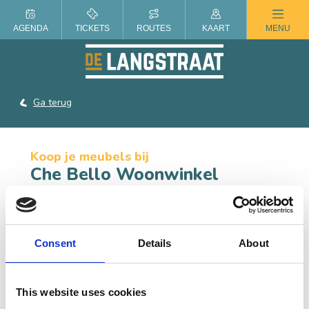
ZOMER IN DE LANGSTRAAT
AGENDA
TICKETS
ROUTES
KAART
MENU
Ga terug
Koop je meubels bij
Che Bello Woonwinkel
Che Bello verkoopt prachtige houten meubels,
designstoelen, woonaccessoires en nog veel meer. Kom
eens kijken!
Consent
Details
About
CONTACT
This website uses cookies