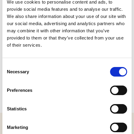
We use cookies to personalise content and ads, to
Botermarkt 18, 5256 AV Heusden
provide social media features and to analyse our traffic.
Bel:
0416-666699
|
Stuur een e-mail
We also share information about your use of our site with
Plan je route
our social media, advertising and analytics partners who
Bekijk website
may combine it with other information that you’ve
provided to them or that they’ve collected from your use
of their services.
Consent
Necessary
Selection
Preferences
Statistics
MELD JE AAN VOOR ONZE NIEUWSBRIEF
Marketing