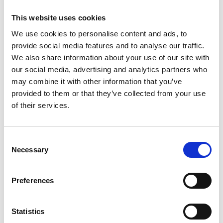
Feestje (thuis)
This website uses cookies
Hoe leuk is het om een fantastische aankomst te regelen bij
een feestje? De busjes zorgen voor een gezellige uitstalling
We use cookies to personalise content and ads, to
en gasten worden verwelkomd met een glaasje Cava of
provide social media features and to analyse our traffic.
Champagne. Een gegarandeerd succes dus!
We also share information about your use of our site with
our social media, advertising and analytics partners who
Bedrijfsfeest
may combine it with other information that you’ve
provided to them or that they’ve collected from your use
Een jaarlijkse borrel, bedrijfspromotie of opening van je
of their services.
bedrijf? De busjes zijn voor allerlei gelegenheden in te
zetten. Coco Vintage Touren gaat graag met je in overleg om
al je wensen te bespreken.
Consent
Necessary
Coco Vintage Touren past zich moeiteloos aan elke gelegenheid
Selection
aan, waardoor het gegarandeerd een feest op wielen is! De
stralende glimlachen op de gezichten van alle betrokkenen
Preferences
bewijzen dat dit een ervaring is waar iedere leeftijd van zal
genieten. Dus waar wacht je nog op? Laat Coco Vintage Touren je
Statistics
meenemen op een reis vol nieuwe ervaringen en plezier en maak