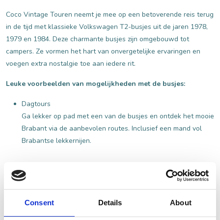
Coco Vintage Touren neemt je mee op een betoverende reis terug
in de tijd met klassieke Volkswagen T2-busjes uit de jaren 1978,
1979 en 1984. Deze charmante busjes zijn omgebouwd tot
campers. Ze vormen het hart van onvergetelijke ervaringen en
voegen extra nostalgie toe aan iedere rit.
Leuke voorbeelden van mogelijkheden met de busjes:
Dagtours
Ga lekker op pad met een van de busjes en ontdek het mooie
Brabant via de aanbevolen routes. Inclusief een mand vol
Brabantse lekkernijen.
Kamperen
Het is ook mogelijk de Volkswagen busjes langer dan een
dag te huren. Trek er bijvoorbeeld een weekend, midweek of
hele week op uit.
Consent
Details
About