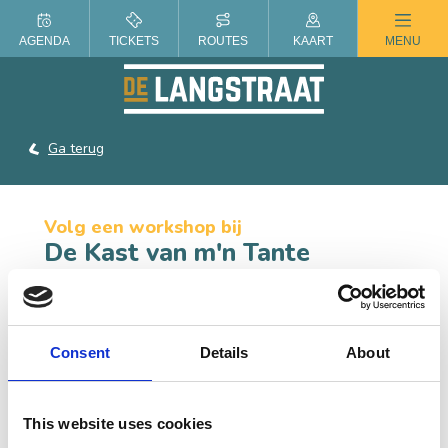
ZOMER IN DE LANGSTRAAT
AGENDA
TICKETS
ROUTES
KAART
MENU
Ga terug
Volg een workshop bij
De Kast van m'n Tante
De Kast van mijn Tante is een fijne plek om een
creatieve workshop te volgen. Op dit moment worden
er vooral op bestelling de prachtigste creaties gemaakt!
Consent
Details
About
CONTACT
This website uses cookies