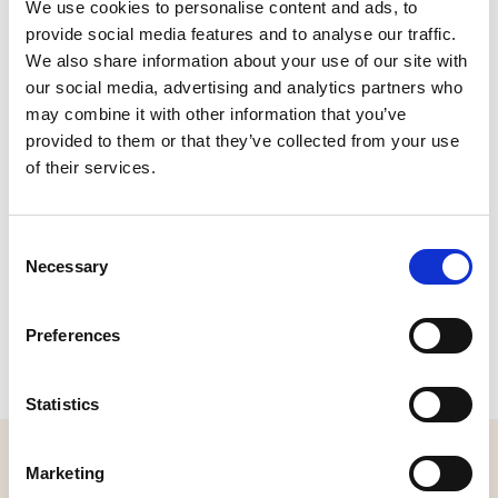
We use cookies to personalise content and ads, to
't Vaartje 106, 5165 ND Waspik
provide social media features and to analyse our traffic.
Bel:
0416-316971
|
Stuur een e-mail
We also share information about your use of our site with
Plan je route
our social media, advertising and analytics partners who
may combine it with other information that you’ve
provided to them or that they’ve collected from your use
of their services.
Consent
Necessary
Selection
Preferences
Statistics
MELD JE AAN VOOR ONZE NIEUWSBRIEF
Marketing