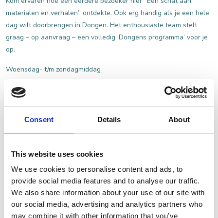
Kom ervaren hoe een eerdere bezoeker hier “Een schat aan
materialen en verhalen” ontdekte. Ook erg handig als je een hele
dag wilt doorbrengen in Dongen. Het enthousiaste team stelt
graag – op aanvraag – een volledig ‘Dongens programma’ voor je
op.
Woensdag- t/m zondagmiddag
Bezoek individueel onze exposities met een (gratis) audioguide of
QR-route, of boek een rondleiding of wandeling in groepsverband.
Bij een leerworkshop kun je letterlijk de handen uit je mouwen
steken, terwijl je in het gezellige museumcafé en op het terras
Consent
Details
About
geniet van een hapje en een drankje. De Looierij is van woensdag
tot en met zondag geopend van 13:00 tot 17:00u.
Wil je een volledig gevulde dag, combineer je bezoek dan met een
This website uses cookies
van de vele recreatiemogelijkheden in Dongen. Ga nog een stuk
We use cookies to personalise content and ads, to
verder terug in de geschiedenis tijdens een bezoek aan de
provide social media features and to analyse our traffic.
IJzertijdboerderij. Of ga met de kinderen spelen bij Pukkemuk.
We also share information about your use of our site with
Naast een leerworkshop zin in nog meer creativiteit? Boek dan
our social media, advertising and analytics partners who
een ochtend of middag bij 2Handjes.
may combine it with other information that you’ve