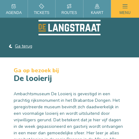
ZOMER IN DE LANGSTRAAT
AGENDA
TICKETS
ROUTES
KAART
MENU
Ga terug
Ga op bezoek bij
De looierij
Ambachtsmuseum De Looierij is gevestigd in een
prachtig rijksmonument in het Brabantse Dongen. Het
geregistreerde museum bevindt zich daadwerkelijk in
een voormalige looierij en wordt uitsluitend door
vrijwilligers gerund. Dat betekent dat je hier vijf dagen
in de week gepassioneerd en gastvrij wordt ontvangen
in een meer dan gemoedelijke sfeer. Hier leer je alles