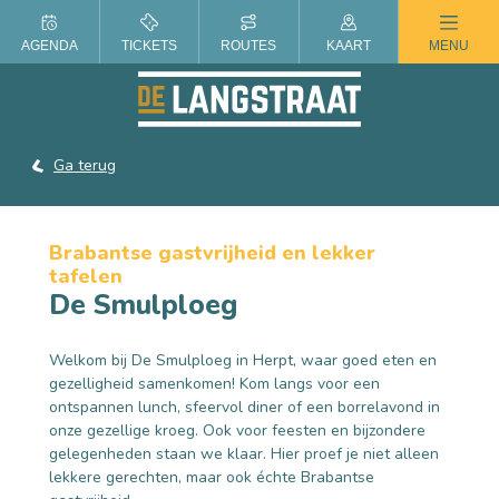
ZOMER IN DE LANGSTRAAT
AGENDA
TICKETS
ROUTES
KAART
MENU
Ga terug
Brabantse gastvrijheid en lekker
tafelen
De Smulploeg
Welkom bij De Smulploeg in Herpt, waar goed eten en
gezelligheid samenkomen! Kom langs voor een
ontspannen lunch, sfeervol diner of een borrelavond in
onze gezellige kroeg. Ook voor feesten en bijzondere
gelegenheden staan we klaar. Hier proef je niet alleen
lekkere gerechten, maar ook échte Brabantse