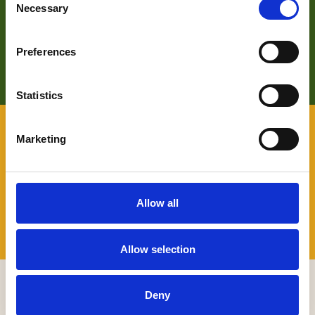
Zoek je meer informatie over het bedrijf achter Bezoek De
Necessary
Selection
Langstraat? Klik op de button en kom alles te weten over
ons wat wij doen.
Preferences
LEES HIER MEER OVER
Statistics
VOOR BEZOEKERS
Marketing
Benieuwd naar wat er allemaal te beleven valt in De
Langstraat en wil je daarover graag persoonlijk advies? Je
kunt terecht bij onze Toeristische Informatiepunten.
Allow all
TIP'S
Allow selection
MELD JE AAN VOOR ONZE NIEUWSBRIEF
Deny