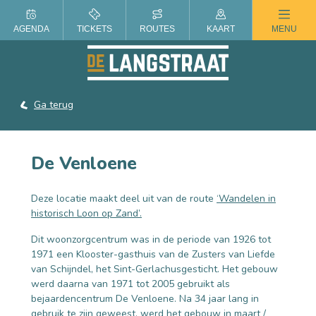
ZOMER IN DE LANGSTRAAT
AGENDA
TICKETS
ROUTES
KAART
MENU
Ga terug
De Venloene
Deze locatie maakt deel uit van de route
‘
Wandelen in
historisch Loon op Zand
’.
Dit woonzorgcentrum was in de periode van 1926 tot
1971 een Klooster-gasthuis van de Zusters van Liefde
van Schijndel, het Sint-Gerlachusgesticht. Het gebouw
werd daarna van 1971 tot 2005 gebruikt als
bejaardencentrum De Venloene. Na 34 jaar lang in
gebruik te zijn geweest, werd het gebouw in maart /