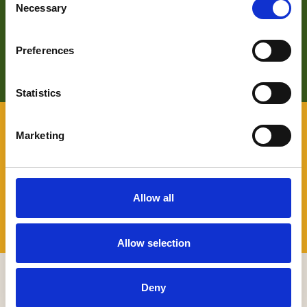
Zoek je meer informatie over het bedrijf achter Bezoek De
Necessary
Selection
Langstraat? Klik op de button en kom alles te weten over
ons wat wij doen.
Preferences
LEES HIER MEER OVER
Statistics
VOOR BEZOEKERS
Marketing
Benieuwd naar wat er allemaal te beleven valt in De
Langstraat en wil je daarover graag persoonlijk advies? Je
kunt terecht bij onze Toeristische Informatiepunten.
Allow all
TIP'S
Allow selection
MELD JE AAN VOOR ONZE NIEUWSBRIEF
Deny