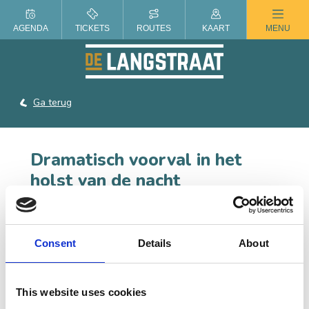
ZOMER IN DE LANGSTRAAT
AGENDA
TICKETS
ROUTES
KAART
MENU
Ga terug
Dramatisch voorval in het
holst van de nacht
Deze locatie onderdeel van de
Bevrijdingsroute
Schotse Highlanders Heusden
Consent
Details
About
Schotse soldaten trekken voorzichtig een brandend
Drunen binnen. Het is intussen pikdonker geworden. De
Duitsers lijken te zijn gevlucht. Dan valt er opeens een
This website uses cookies
schot. Wat is er gebeurd?