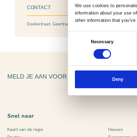
We use cookies to personalis
CONTACT
information about your use of
other information that you’ve
Doelestraat, Geertruidenberg
Plan je route
Consent
Necessary
Selection
MELD JE AAN VOOR ONZE NIEUWSBRIEF
Deny
Snel naar
Kaart van de regio
Nieuws