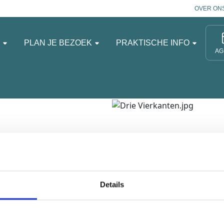
OVER ON
N
PLAN JE BEZOEK
PRAKTISCHE INFO
AG
nsparant ontworpen
an. De vormgeving sluit
zieningen het vierkante
Details