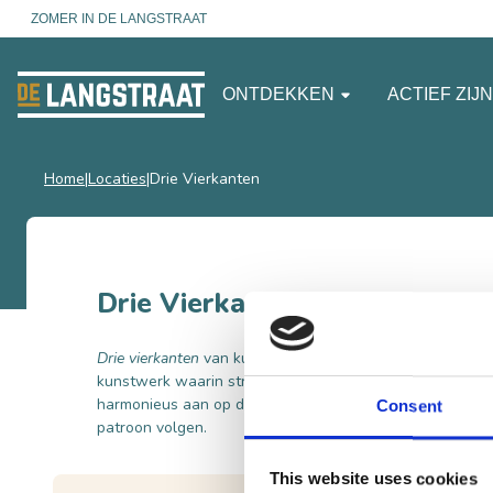
ZOMER IN DE LANGSTRAAT
ONTDEKKEN
ACTIEF ZIJ
Home
Locaties
Drie Vierkanten
Drie Vierkanten
Drie vierkanten
van kunstenaar Henk Rusman is een tra
kunstwerk waarin strakke vierkante vormen centraal sta
harmonieus aan op de omgeving, waar ook de groenvoor
Consent
patroon volgen.
This website uses cookies