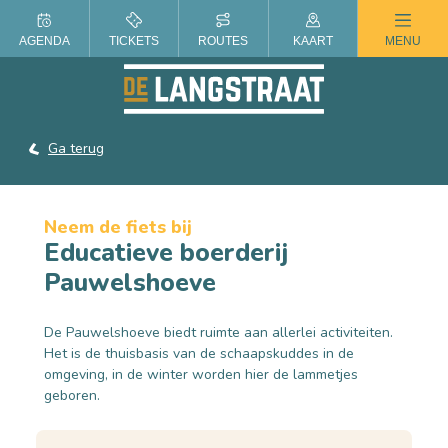
ZOMER IN DE LANGSTRAAT
AGENDA
TICKETS
ROUTES
KAART
MENU
Ga terug
Neem de fiets bij
Educatieve boerderij
Pauwelshoeve
De Pauwelshoeve biedt ruimte aan allerlei activiteiten.
Het is de thuisbasis van de schaapskuddes in de
omgeving, in de winter worden hier de lammetjes
geboren.