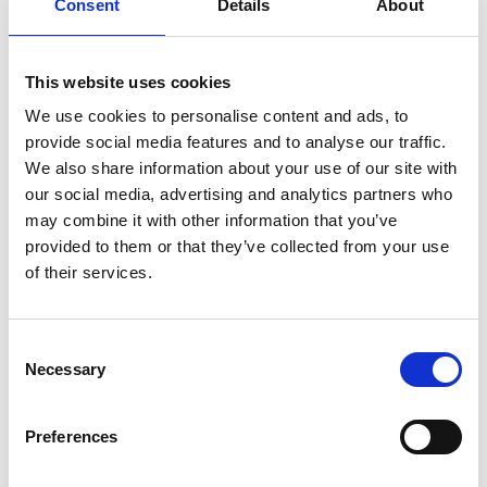
Stichting Educatieve Boerderij TLZ richt zich van hieruit op milieu-
Consent
Details
About
en natuureducatie en organiseert allerlei workshops. Er is een
bijenstal van een imker die ook educatie verzorgt en er is ruimte
voor kleinschalige zorg voor mensen met een afstand tot de
This website uses cookies
arbeidsmarkt. Naast een vakantiewoning in de boerderij wordt de
We use cookies to personalise content and ads, to
Vlaamse Schuur omgebouwd tot horecaverblijf. Rondom de
provide social media features and to analyse our traffic.
Pauwelshoeve ontstaat een kleinschalig landschap met
We also share information about your use of our site with
geboortebomen, waardoor de biodiversiteit toeneemt.
our social media, advertising and analytics partners who
may combine it with other information that you’ve
provided to them or that they’ve collected from your use
of their services.
LIGT AAN DE VOLGENDE ROUTES:
Consent
Necessary
Selection
Bende van de Witte Veer
Preferences
Afstand: 43 km