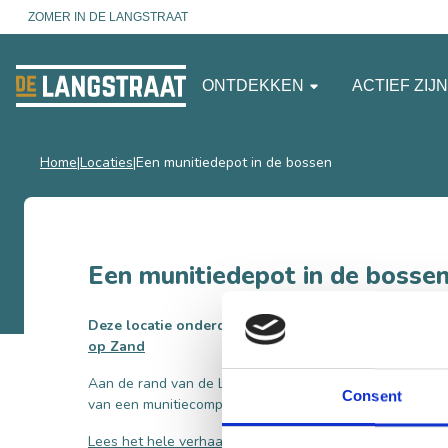
ZOMER IN DE LANGSTRAAT
ONTDEKKEN
ACTIEF ZIJ
Home
Locaties
Een munitiedepot in de bossen
Een munitiedepot in de bosse
Deze locatie onderdeel van de
Bevrijdingsroute Sch
op Zand
Aan de rand van de Loonse en Drunense Duinen zijn no
Consent
van een munitiecomplex zichtbaar. Maar waar diende he
Lees het hele verhaal hier