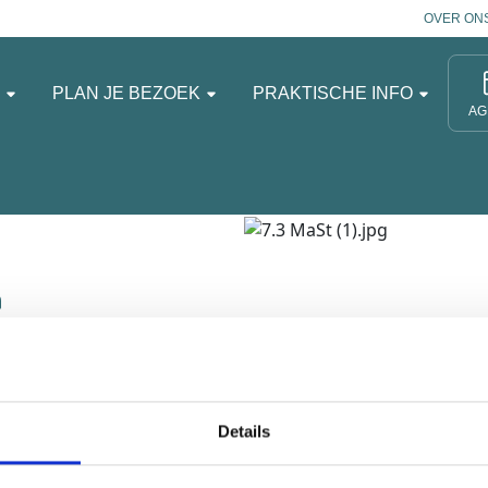
OVER ON
N
PLAN JE BEZOEK
PRAKTISCHE INFO
AG
n
otse Highlanders Loon
g steeds de restanten
Details
t voor?