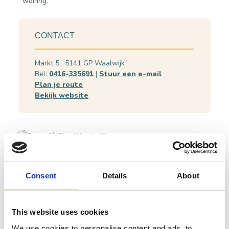
woning.
CONTACT
Markt 5 , 5141 GP Waalwijk
Bel:
0416-335691
|
Stuur een e-mail
Plan je route
Bekijk website
Consent
Details
About
De geschiedenis van Eetcafé City
This website uses cookies
We use cookies to personalise content and ads, to