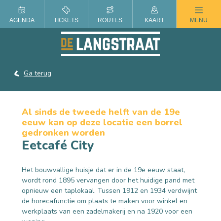
ZOMER IN DE LANGSTRAAT
AGENDA
TICKETS
ROUTES
KAART
MENU
Ga terug
Al sinds de tweede helft van de 19e
eeuw kan op deze locatie een borrel
gedronken worden
Eetcafé City
Het bouwvallige huisje dat er in de 19e eeuw staat,
wordt rond 1895 vervangen door het huidige pand met
opnieuw een taplokaal. Tussen 1912 en 1934 verdwijnt
de horecafunctie om plaats te maken voor winkel en
werkplaats van een zadelmakerij en na 1920 voor een