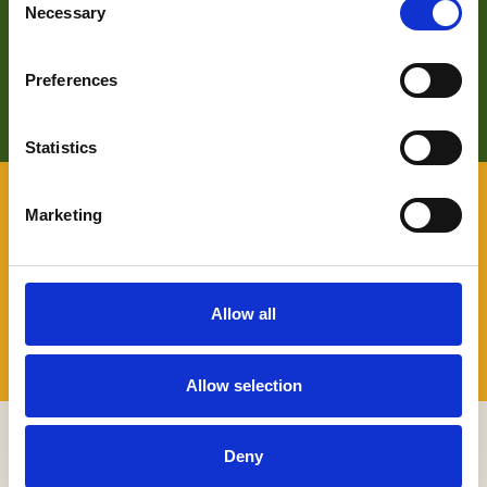
Zoek je meer informatie over het bedrijf achter Bezoek De
Necessary
Selection
Langstraat? Klik op de button en kom alles te weten over
ons wat wij doen.
Preferences
LEES HIER MEER OVER
Statistics
VOOR BEZOEKERS
Marketing
Benieuwd naar wat er allemaal te beleven valt in De
Langstraat en wil je daarover graag persoonlijk advies? Je
kunt terecht bij onze Toeristische Informatiepunten.
Allow all
TIP'S
Allow selection
MELD JE AAN VOOR ONZE NIEUWSBRIEF
Deny