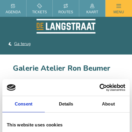
ZOMER IN DE LANGSTRAAT
AGENDA
TICKETS
ROUTES
KAART
MENU
Ga terug
Galerie Atelier Ron Beumer
Ron Beumer is etsenmaker en exposeert regelmatig. In
vrijwel alle etsen van Ron overheersen blauwe tinten.
Consent
Details
About
CONTACT
This website uses cookies
Hooisteeg 6, 5141 KH Waalwijk
Bel:
0416-650178
|
Stuur een e-mail