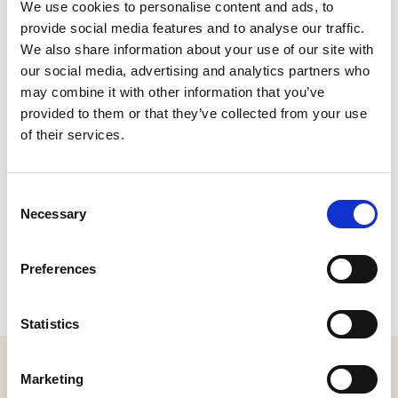
We use cookies to personalise content and ads, to
Er werd een permanente muziekkiosk ingebouwd en om
provide social media features and to analyse our traffic.
de galerij ook te kunnen gebruiken als markthal, kregen
de bogen een gesloten achterwand.
We also share information about your use of our site with
our social media, advertising and analytics partners who
Toen in 1986 het raadhuis werd uitgebreid met een
may combine it with other information that you’ve
aanbouw, is die achterwand verwijderd. De open zijde
provided to them or that they’ve collected from your use
van de muziekkiosk werd met glas gesloten en deed tot
of their services.
2010 dienst als publieke tribune van de nieuwe
raadszaal.
Consent
Necessary
CONTACT
Selection
Grotestraat 247, 5141 JT Waalwijk
Preferences
Plan je route
Statistics
MELD JE AAN VOOR ONZE NIEUWSBRIEF
Marketing