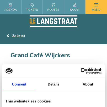
ZOMER IN DE LANGSTRAAT
AGENDA
TICKETS
ROUTES
KAART
MENU
Ga terug
Grand Café Wijckers
Voor een verse koffie in de ochtend, een eerlijke
heerlijke lunch tot een diner met wie je maar lief hebt.
Consent
Details
About
CONTACT
This website uses cookies
Markt 2, 5141 GP Waalwijk
Bel:
0416-224496
|
Stuur een e-mail