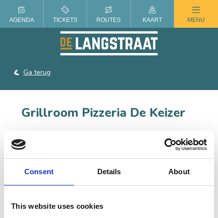
ZOMER IN DE LANGSTRAAT
AGENDA
TICKETS
ROUTES
KAART
MENU
Ga terug
Grillroom Pizzeria De Keizer
Je pizza, kapsalon of dürüm döner kebab thuisbezorgd in
Raamsdonksveer en omstreken.
Consent
Details
About
CONTACT
This website uses cookies
Het Anker 16, 4941 RG Raamsdonksveer
Plan je route