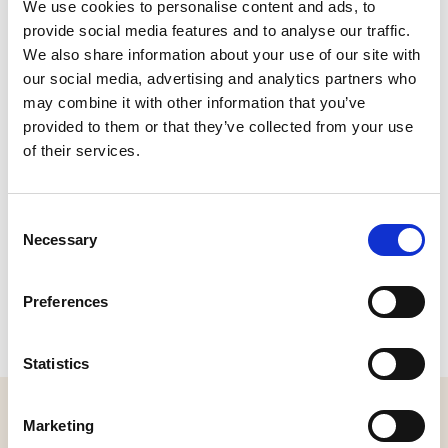
We use cookies to personalise content and ads, to
provide social media features and to analyse our traffic.
CONTACT
We also share information about your use of our site with
our social media, advertising and analytics partners who
Molenstraat 7A, 5256 EE Heusden
may combine it with other information that you’ve
Plan je route
provided to them or that they’ve collected from your use
of their services.
Consent
Necessary
Selection
Preferences
Statistics
MELD JE AAN VOOR ONZE NIEUWSBRIEF
Marketing