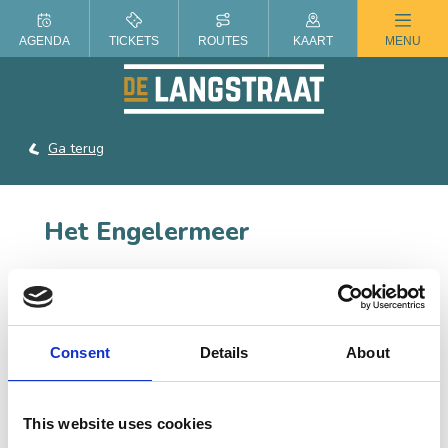
ZOMER IN DE LANGSTRAAT
AGENDA
TICKETS
ROUTES
KAART
MENU
Ga terug
Het Engelermeer
Strandbad Het Engelermeer ligt op een prachtige
locatie tussen de weilanden van Vlijmen en de
Engelense polder.
Consent
Details
About
Benieuwd wat jij nog meer kunt doen? Lees de blog
Wat te doen voor jongeren in De Langstraat
.
This website uses cookies