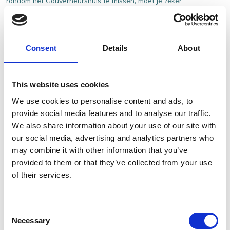
rondom het Gouverneurshuis te missen, moet je zeker
eens een kijkje nemen in onze agenda!
BEKIJK DE AGENDA
Consent
Details
About
This website uses cookies
We use cookies to personalise content and ads, to
Tip: Stadswandeling & bezoek aan Het
provide social media features and to analyse our traffic.
Gouverneurshuis (groepsarrangement)
We also share information about your use of our site with
Ontdek het historische vestingstadje Heusden tijdens een
our social media, advertising and analytics partners who
begeleide stadswandeling en sluit af met een bijzonder
may combine it with other information that you’ve
provided to them or that they’ve collected from your use
bezoek aan Het Gouverneurshuis. Dit complete
of their services.
groepsarrangement combineert cultuur, historie en
gastvrijheid op een ontspannen manier.
Het arrangement bestaat uit:
Consent
Necessary
Selection