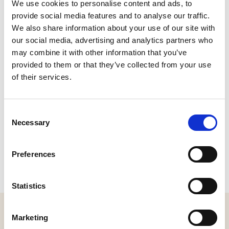
We use cookies to personalise content and ads, to
provide social media features and to analyse our traffic.
CONTACT
We also share information about your use of our site with
our social media, advertising and analytics partners who
Staatenbolwerk , Geertruidenberg
may combine it with other information that you’ve
Plan je route
provided to them or that they’ve collected from your use
of their services.
Consent
Necessary
Selection
Preferences
Statistics
MELD JE AAN VOOR ONZE NIEUWSBRIEF
Marketing