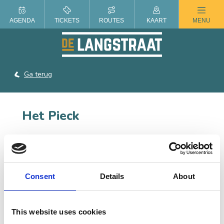
ZOMER IN DE LANGSTRAAT
AGENDA
TICKETS
ROUTES
KAART
MENU
Ga terug
Het Pieck
Bij het Pieck, hét centrum voor de kunsten in de
gemeente Heusden, draait het om plezier en het
ontwikkelen van creatief talent.
Consent
Details
About
This website uses cookies
CONTACT