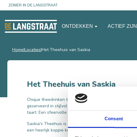
ZOMER IN DE LANGSTRAAT
ONTDEKKEN
ACTIEF ZIJ
Home
Locaties
Het Theehuis van Saskia
Het Theehuis van Saskia
Chique theedrinken tussen de geuren van verse kruiden u
geserveerd in stijlvol servies uit grootmoeders tijd, me
taart. Een sfeervolle en authentieke beleving!
Consent
Saskia's Theehuis is elke vrijdag geopend van 10:00 - 1
een heerlijk koppie koffie of thee met een puntje van de