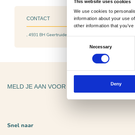
This website uses cookies
We use cookies to personalis
information about your use of
CONTACT
other information that you’ve
, 4931 BH Geertruidenberg
Plan je route
Consent
Necessary
Selection
Deny
MELD JE AAN VOOR ONZE NIEUWSBRIEF
Snel naar