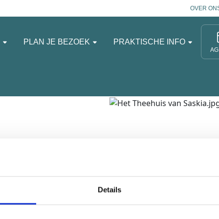
OVER ON
N
PLAN JE BEZOEK
PRAKTISCHE INFO
AG
it de kruidentuin,
t een stuk huisgemaakte
Details
7:00 uur. Kom langs voor
 meest lekkere taarten!