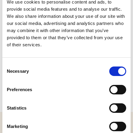
als noodkerk. Na de Duitsers de jongensschool aan de
We use cookies to personalise content and ads, to
Van Rijckevorselstraat had gevorderd, fungeerden de
provide social media features and to analyse our traffic.
zolderverdieping en het leermagazijn als noodschool.
We also share information about your use of our site with
our social media, advertising and analytics partners who
may combine it with other information that you’ve
CONTACT
provided to them or that they’ve collected from your use
of their services.
Hoge Steenweg 17, 5175 AG Loon op Zand
Plan je route
Consent
Necessary
Selection
Preferences
Statistics
MELD JE AAN VOOR ONZE NIEUWSBRIEF
Marketing